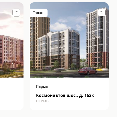
Талан
Парма
Космонавтов шос., д. 162к
ПЕРМЬ