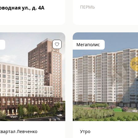
ПЕРМЬ
водная ул., д. 4А
п
Мегаполис
квартал Левченко
Утро