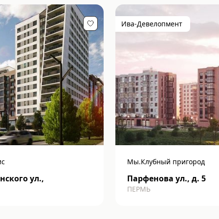
Ива-Девелопмент
ис
Мы.Клубный пригород
ского ул.,
Парфенова ул., д. 5
ПЕРМЬ