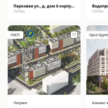
Парковая ул., д. дом 6 корпус
Водопро
ПЕРМЬ
ПЕРМЬ
4
ПЗСП
Орсо Груп
Патриот
Коннект 