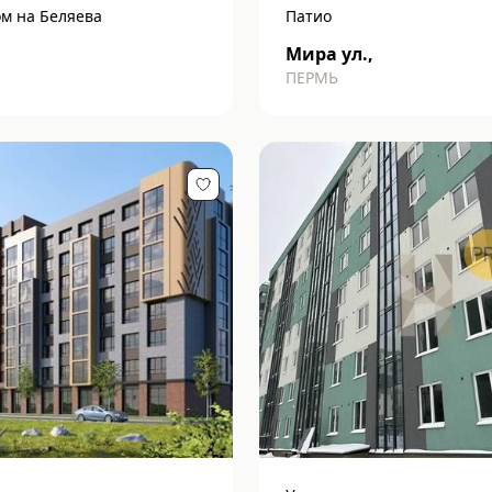
ом на Беляева
Патио
Мира ул.,
ПЕРМЬ