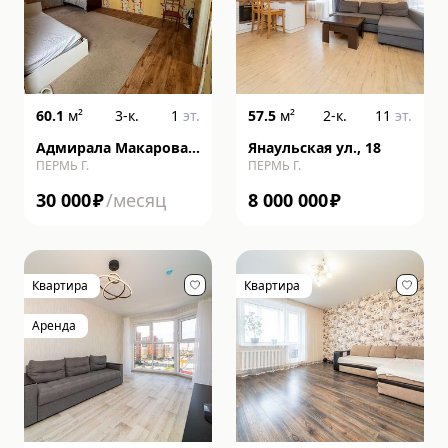
60.1
м²
3-к.
1
эт.
57.5
м²
2-к.
11
эт.
Адмирала Макарова
Янаульская ул., 18
ПЕРМЬ Г.
ПЕРМЬ Г.
ул., 20, к 2
30 000
₽
/месяц
8 000 000
₽
Квартира
Квартира
Аренда