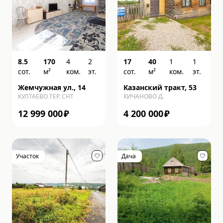
8.5
170
4
2
17
40
1
1
сот.
м²
ком.
эт.
сот.
м²
ком.
эт.
Жемчужная ул., 14
Казанский тракт, 53
КУЛТАЕВО ТЕР. СНТ
КИЧАНОВО Д.
12 999 000
₽
4 200 000
₽
Участок
Дача