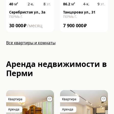
40
м²
2-к.
8
эт.
86.2
м²
4-к.
9
эт.
Серебристая ул., 3а
Танцорова ул., 31
ПЕРМЬ Г.
ПЕРМЬ Г.
30 000
₽
/месяц
7 900 000
₽
Все квартиры и комнаты
Аренда недвижимости в
Перми
Квартира
Квартира
Аренда
Аренда