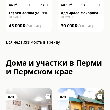
46
м²
1-к.
23
эт.
60.1
м²
3-к.
1
эт.
Героев Хасана ул., 11Б
Адмирала Макарова
ПЕРМЬ Г.
ПЕРМЬ Г.
ул., 20, к 2
45 000
₽
/месяц
30 000
₽
/месяц
Вся недвижимость в аренду
Дома и участки в Перми
и Пермском крае
Дом
Дом