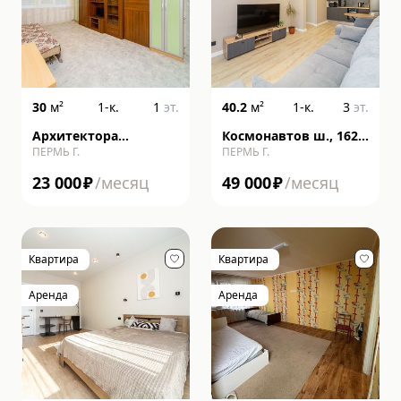
30
м²
1-к.
1
эт.
40.2
м²
1-к.
3
эт.
Архитектора
Космонавтов ш., 162,
ПЕРМЬ Г.
ПЕРМЬ Г.
Свиязева ул., 46/2
строение к
23 000
₽
/месяц
49 000
₽
/месяц
Квартира
Квартира
Аренда
Аренда