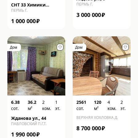
ПЕРМЬ Г.
СНТ 33 Химики
ПЕРМЬ Г.
(Ордж) тер., 60
3 000 000
₽
1 000 000
₽
Дом
Дом
6.38
36.2
2
1
2561
120
4
2
сот.
м²
ком.
эт.
сот.
м²
ком.
эт.
ВЕРХНЯЯ ХОХЛОВКА Д.
Жданова ул., 44
ПАВЛОВСКИЙ П.Г.Т.
8 700 000
₽
1 990 000
₽