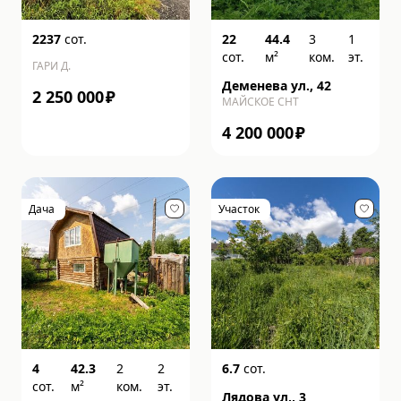
2237
сот.
22
44.4
3
1
сот.
м²
ком.
эт.
ГАРИ Д.
Деменева ул., 42
2 250 000
₽
МАЙСКОЕ СНТ
4 200 000
₽
Дача
Участок
4
42.3
2
2
6.7
сот.
сот.
м²
ком.
эт.
Лядова ул., 3