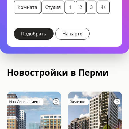
Комната
Студия
1
2
3
4+
Подобрать
На карте
Новостройки в Перми
Ива-Девелопмент
Железно