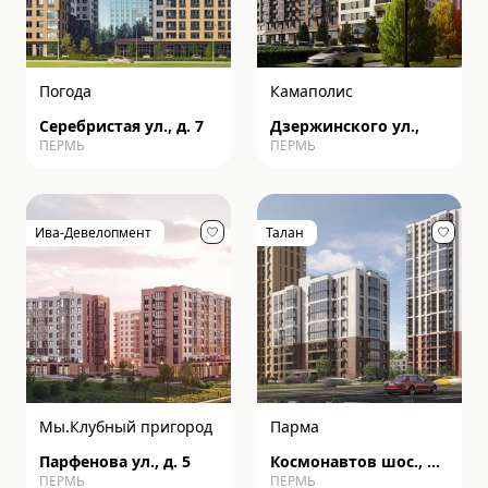
Погода
Камаполис
Серебристая ул., д. 7
Дзержинского ул.,
ПЕРМЬ
ПЕРМЬ
Ива-Девелопмент
Талан
Мы.Клубный пригород
Парма
Парфенова ул., д. 5
Космонавтов шос., д.
ПЕРМЬ
ПЕРМЬ
162к