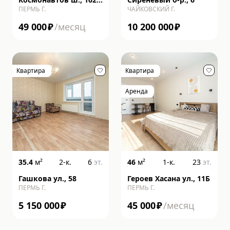
ПЕРМЬ Г.
ЧАЙКОВСКИЙ Г.
строение к
49 000
₽
/месяц
10 200 000
₽
Квартира
Квартира
Аренда
35.4
м²
2-к.
6
эт.
46
м²
1-к.
23
эт.
Гашкова ул., 58
Героев Хасана ул., 11Б
ПЕРМЬ Г.
ПЕРМЬ Г.
5 150 000
₽
45 000
₽
/месяц