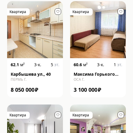
Квартира
Квартира
62.1
м²
3-к.
5
эт.
60.6
м²
3-к.
1
эт.
Карбышева ул., 40
Максима Горького
ПЕРМЬ Г.
ОСА Г.
ул., 91
8 050 000
₽
3 100 000
₽
Квартира
Квартира