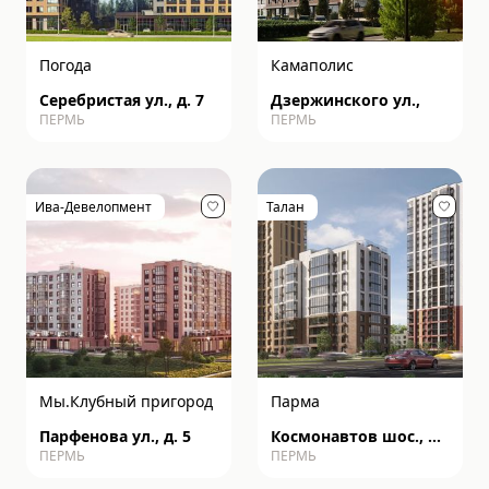
Погода
Камаполис
Серебристая ул., д. 7
Дзержинского ул.,
ПЕРМЬ
ПЕРМЬ
Ива-Девелопмент
Талан
Мы.Клубный пригород
Парма
Парфенова ул., д. 5
Космонавтов шос., д.
ПЕРМЬ
ПЕРМЬ
162к