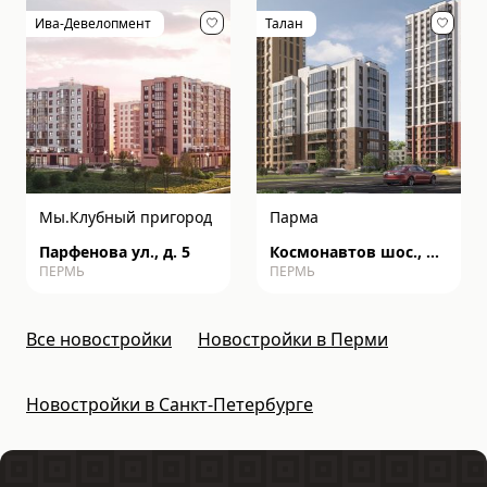
Ива-Девелопмент
Талан
Мы.Клубный пригород
Парма
Парфенова ул., д. 5
Космонавтов шос., д.
ПЕРМЬ
ПЕРМЬ
162к
Все новостройки
Новостройки в Перми
Новостройки в Санкт-Петербурге