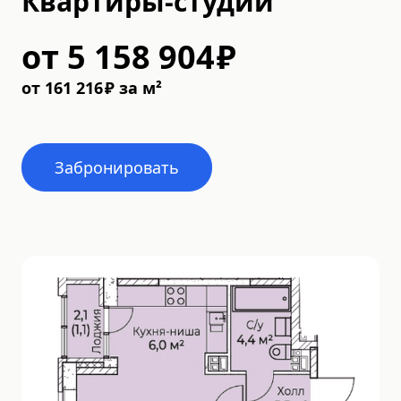
Квартиры-студии
от
5 158 904
₽
от
161 216
₽
за м²
Забронировать