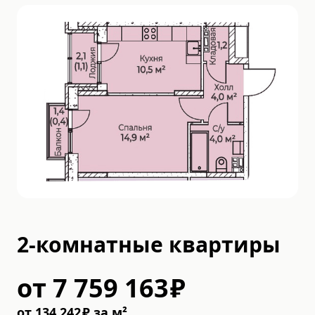
2-комнатные квартиры
от
7 759 163
₽
от
134 242
₽
за м²