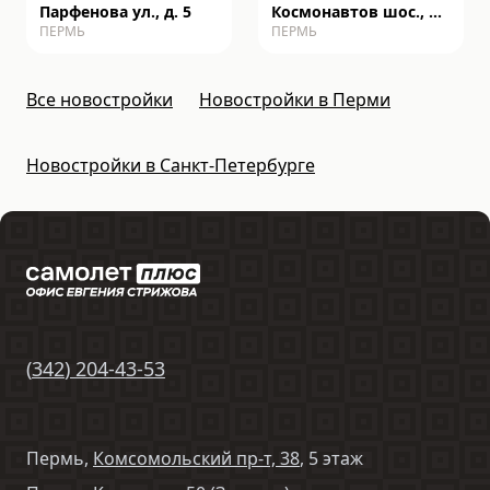
Парфенова ул., д. 5
Космонавтов шос., д.
ПЕРМЬ
ПЕРМЬ
162к
Все новостройки
Новостройки в Перми
Новостройки в Санкт-Петербурге
(
342
)
204-43-53
Пермь,
Комсомольский пр-т, 38
, 5 этаж