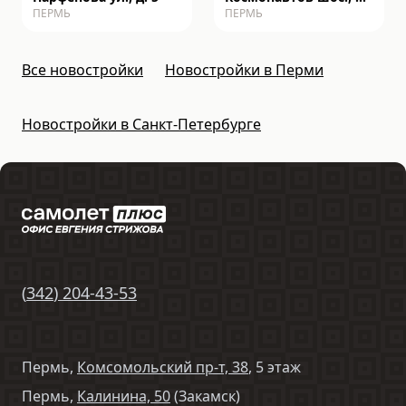
ПЕРМЬ
ПЕРМЬ
162к
Все новостройки
Новостройки в Перми
Новостройки в Санкт-Петербурге
(
342
)
204-43-53
Пермь,
Комсомольский пр-т, 38
, 5 этаж
Пермь,
Калинина, 50
(Закамск)