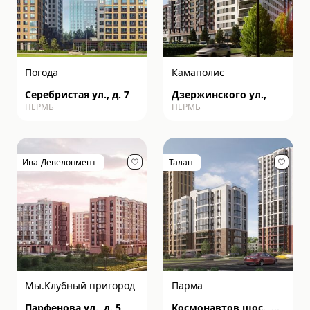
Погода
Камаполис
Серебристая ул., д. 7
Дзержинского ул.,
ПЕРМЬ
ПЕРМЬ
Ива-Девелопмент
Талан
Мы.Клубный пригород
Парма
Парфенова ул., д. 5
Космонавтов шос., д.