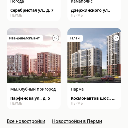
Погода
Камаполис
Серебристая ул., д. 7
Дзержинского ул.,
ПЕРМЬ
ПЕРМЬ
Ива-Девелопмент
Талан
Мы.Клубный пригород
Парма
Парфенова ул., д. 5
Космонавтов шос., д.
ПЕРМЬ
ПЕРМЬ
162к
Все новостройки
Новостройки в Перми