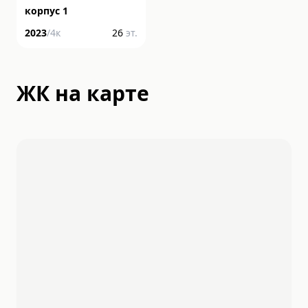
корпус 1
2023
/
4
к
26
эт.
ЖК на карте