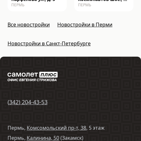
ПЕРМЬ
ПЕРМЬ
162к
Все новостройки
Новостройки в Перми
Новостройки в Санкт-Петербурге
(
342
)
204-43-53
Пермь,
Комсомольский пр-т, 38
, 5 этаж
Пермь,
Калинина, 50
(Закамск)