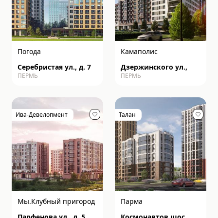
Погода
Камаполис
Серебристая ул., д. 7
Дзержинского ул.,
ПЕРМЬ
ПЕРМЬ
Ива-Девелопмент
Талан
Мы.Клубный пригород
Парма
Парфенова ул., д. 5
Космонавтов шос., д.