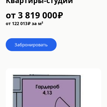
Квартиры-студии
от
3 819 000
₽
от
122 013
₽
за м²
Забронировать