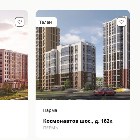
Талан
Парма
Космонавтов шос., д. 162к
ПЕРМЬ