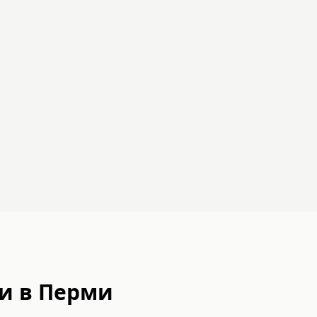
и в
Перми