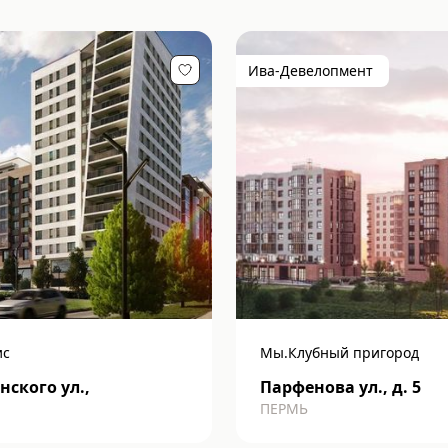
Ива-Девелопмент
ис
Мы.Клубный пригород
ского ул.,
Парфенова ул., д. 5
ПЕРМЬ