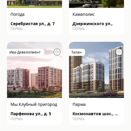
Погода
Камаполис
Серебристая ул., д. 7
Дзержинского ул.,
ПЕРМЬ
ПЕРМЬ
Ива-Девелопмент
Талан
Мы.Клубный пригород
Парма
Парфенова ул., д. 5
Космонавтов шос., д.
ПЕРМЬ
ПЕРМЬ
162к