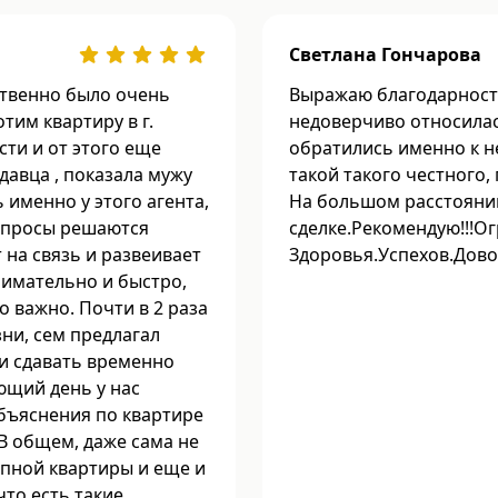
Светлана Гончарова
ственно было очень
Выражаю благодарность
тим квартиру в г.
недоверчиво относилас
сти и от этого еще
обратились именно к н
давца , показала мужу
такой такого честного
 именно у этого агента,
На большом расстояни
вопросы решаются
сделке.Рекомендую!!!Ог
 на связь и развеивает
Здоровья.Успехов.Дово
нимательно и быстро,
 важно. Почти в 2 раза
ни, сем предлагал
и сдавать временно
ющий день у нас
бъяснения по квартире
 В общем, даже сама не
епной квартиры и еще и
то есть такие