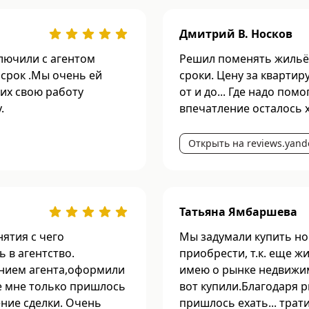
Дмитрий В. Носков
лючили с агентом
Решил поменять жильё.
 срок .Мы очень ей
сроки. Цену за кварти
их свою работу
от и до... Где надо пом
.
впечатление осталось 
Открыть на reviews.yand
Татьяна Ямбаршева
нятия с чего
Мы задумали купить нов
 в агентство.
приобрести, т.к. еще ж
ением агента,оформили
имею о рынке недвижим
ое мне только пришлось
вот купили.Благодаря 
ение сделки. Очень
пришлось ехать... трат