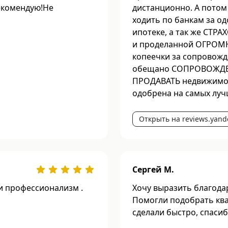
екомендую!Не
дистанционно. А потом
ходить по банкам за о
ипотеке, а так же СТРА
и проделанной ОГРОМН
копеечки за сопровож
обещано СОПРОВОЖДЕ
ПРОДАВАТЬ недвижимость
одобрена на самых лучш
Открыть на reviews.yand
Сергей М.
и профессионализм .
Хочу выразить благодар
Помогли подобрать ква
сделали быстро, спаси