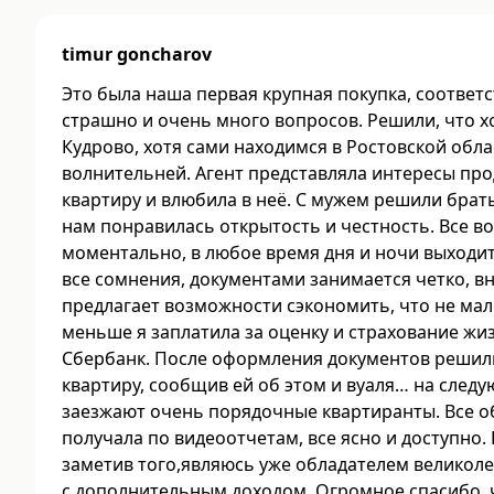
timur goncharov
Это была наша первая крупная покупка, соответ
страшно и очень много вопросов. Решили, что хо
Кудрово, хотя сами находимся в Ростовской обла
волнительней. Агент представляла интересы про
квартиру и влюбила в неё. С мужем решили брать
нам понравилась открытость и честность. Все 
моментально, в любое время дня и ночи выходит
все сомнения, документами занимается четко, в
предлагает возможности сэкономить, что не мало
меньше я заплатила за оценку и страхование жиз
Сбербанк. После оформления документов решил
квартиру, сообщив ей об этом и вуаля… на следу
заезжают очень порядочные квартиранты. Все о
получала по видеоотчетам, все ясно и доступно.
заметив того,являюсь уже обладателем великол
с дополнительным доходом. Огромное спасибо, ч