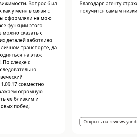
вижимости. Вопрос был
Благодаря агенту страх
как у меня в связи с
получится самым низки
мы оформляли на мою
все функции этого
е можно сказать с
их деталей заботливо
 личном транспорте, да
подняться на этаж
 По следке с
оследовательно
овеческий
1.09.17 совместно
ыражаем огромную
ть ее близким и
новых побед!
Открыть на reviews.yand