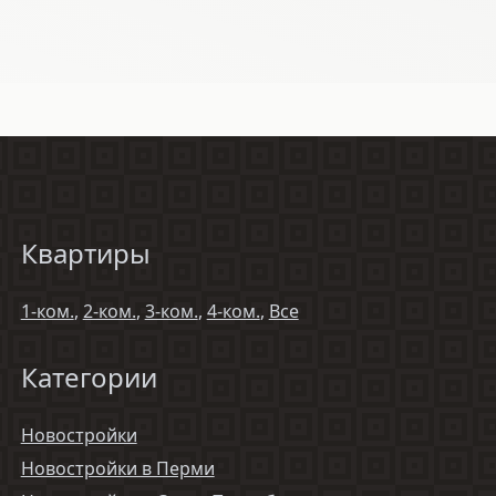
Квартиры
1-ком.
,
2-ком.
,
3-ком.
,
4-ком.
,
Все
Категории
Новостройки
Новостройки в Перми