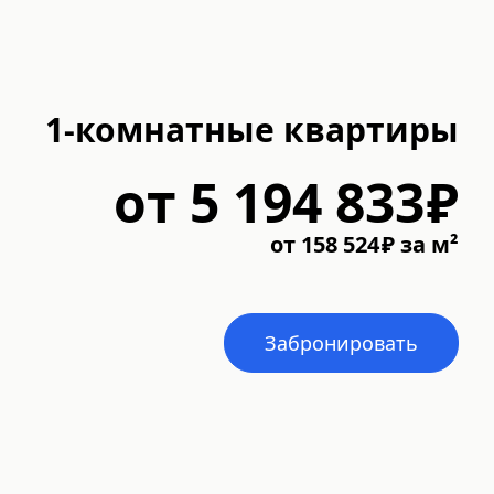
1-комнатные квартиры
от
5 194 833
₽
от
158 524
₽
за м²
Забронировать