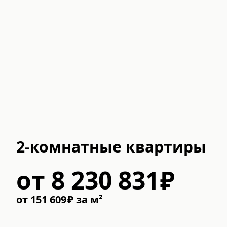
2-комнатные квартиры
от
8 230 831
₽
от
151 609
₽
за м²