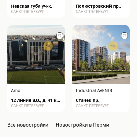
Невская губа уч-к,
Полюстровский пр.,
САНКТ-ПЕТЕРБУРГ
САНКТ-ПЕТЕРБУРГ
Amo
Industrial AVENIR
12 линия В.О., д. 41 к2
Стачек пр.,
САНКТ-ПЕТЕРБУРГ
САНКТ-ПЕТЕРБУРГ
с1
Все новостройки
Новостройки в Перми