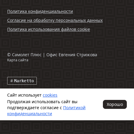
Политика конфиденциальности
Согласие на обработку персональных данных
Политика использования файлов cookie
©
Самолет Плюс | Офис Евгения Стрижова
Карта сайта
Marketto
Сайт использует
cookies
Данный интернет-сайт и информация, размещенная на нем,
Продолжая использовать сайт вы
включая фото- и видеоматериалы, носят исключительно
Хорошо
подтверждаете согласие с
Политикой
информационный характер и ни при каких условиях не является
публичной офертой, определяемой положениями ч. 2 ст. 437
конфиденциальности
Гражданского кодекса Российской Федерации