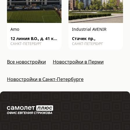
Amo
Industrial AVENIR
12 линия В.О., д. 41 к2
Стачек пр.,
САНКТ-ПЕТЕРБУРГ
САНКТ-ПЕТЕРБУРГ
с1
Все новостройки
Новостройки в Перми
Новостройки в Санкт-Петербурге