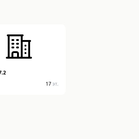
7.2
17
эт.