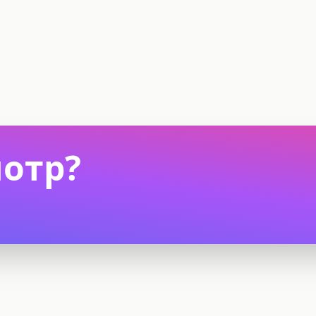
мотр?