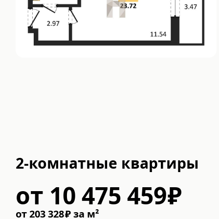
2-комнатные квартиры
от
10 475 459
₽
от
203 328
₽
за м²