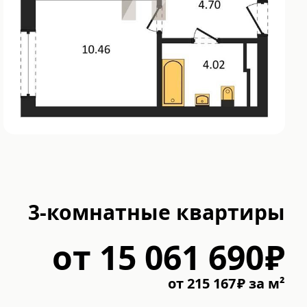
3-комнатные квартиры
от
15 061 690
₽
от
215 167
₽
за м²