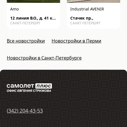
Amo
Industrial AVENIR
12 линия В.О., д. 41 к2
Стачек пр.,
САНКТ-ПЕТЕРБУРГ
САНКТ-ПЕТЕРБУРГ
с1
Все новостройки
Новостройки в Перми
Новостройки в Санкт-Петербурге
(
342
)
204-43-53