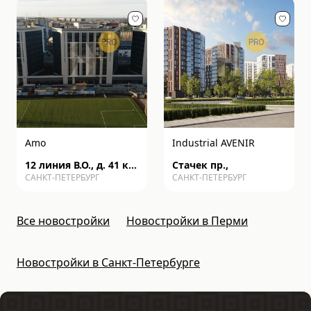
Amo
Industrial AVENIR
12 линия В.О., д. 41 к2
Стачек пр.,
САНКТ-ПЕТЕРБУРГ
САНКТ-ПЕТЕРБУРГ
с1
Все новостройки
Новостройки в Перми
Новостройки в Санкт-Петербурге