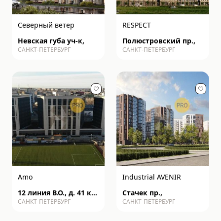
Северный ветер
RESPECT
Невская губа уч-к,
Полюстровский пр.,
САНКТ-ПЕТЕРБУРГ
САНКТ-ПЕТЕРБУРГ
Amo
Industrial AVENIR
12 линия В.О., д. 41 к2
Стачек пр.,
САНКТ-ПЕТЕРБУРГ
САНКТ-ПЕТЕРБУРГ
с1