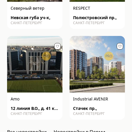
Северный ветер
RESPECT
Невская губа уч-к,
Полюстровский пр.,
САНКТ-ПЕТЕРБУРГ
САНКТ-ПЕТЕРБУРГ
Amo
Industrial AVENIR
12 линия В.О., д. 41 к2
Стачек пр.,
САНКТ-ПЕТЕРБУРГ
САНКТ-ПЕТЕРБУРГ
с1
Все новостройки
Новостройки в Перми