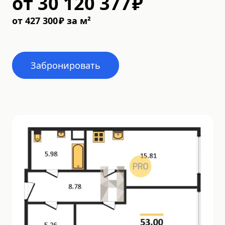
от
30 120 377
₽
от
427 300
₽
за м²
Забронировать