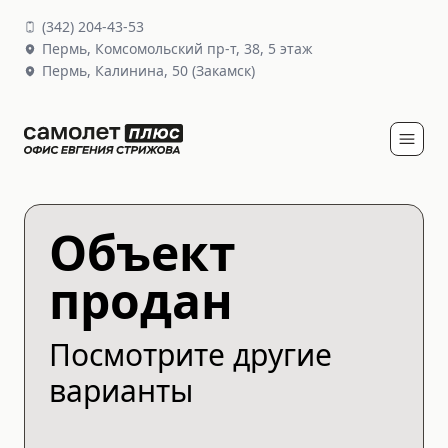
(
342
)
204-43-53
Пермь,
Комсомольский пр-т, 38
, 5 этаж
Пермь,
Калинина, 50
(Закамск)
Объект
продан
Посмотрите другие
варианты