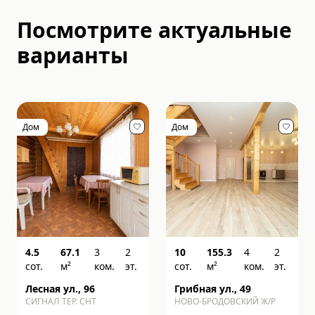
Посмотрите актуальные
варианты
Дом
Дом
4.5
67.1
3
2
10
155.3
4
2
сот.
м²
ком.
эт.
сот.
м²
ком.
эт.
Лесная ул., 96
Грибная ул., 49
СИГНАЛ ТЕР. СНТ
НОВО-БРОДОВСКИЙ Ж/Р