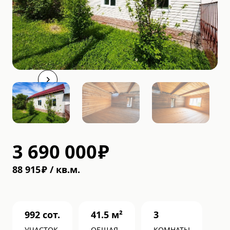
3 690 000
₽
88 915
₽
/
кв.м.
992
сот.
41.5
м²
3
УЧАСТОК
ОБЩАЯ
КОМНАТЫ