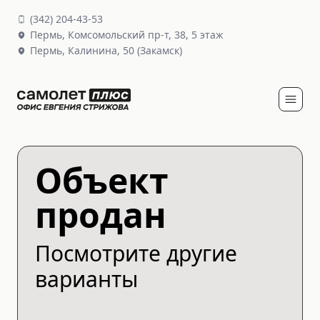
(
342
)
204-43-53
Пермь,
Комсомольский пр-т, 38
, 5 этаж
Пермь,
Калинина, 50
(Закамск)
Объект
продан
Посмотрите другие
варианты