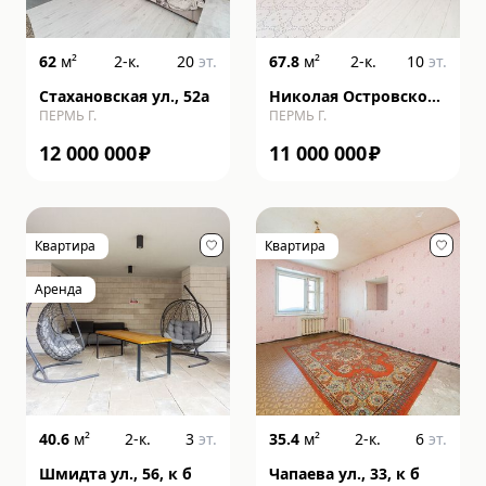
62
м²
2-к.
20
эт.
67.8
м²
2-к.
10
эт.
Стахановская ул., 52а
Николая Островского
ПЕРМЬ Г.
ПЕРМЬ Г.
ул., 93, к б
12 000 000
₽
11 000 000
₽
Квартира
Квартира
Аренда
40.6
м²
2-к.
3
эт.
35.4
м²
2-к.
6
эт.
Шмидта ул., 56, к б
Чапаева ул., 33, к б