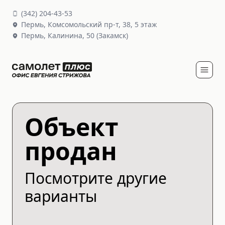
(
342
)
204-43-53
Пермь,
Комсомольский пр-т, 38
, 5 этаж
Пермь,
Калинина, 50
(Закамск)
Объект
продан
Посмотрите другие
варианты