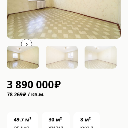
3 890 000
₽
78 269
₽
/
кв.м.
49.7
м²
30
м²
8
м²
ОБЩАЯ
ЖИЛАЯ
КУХНЯ