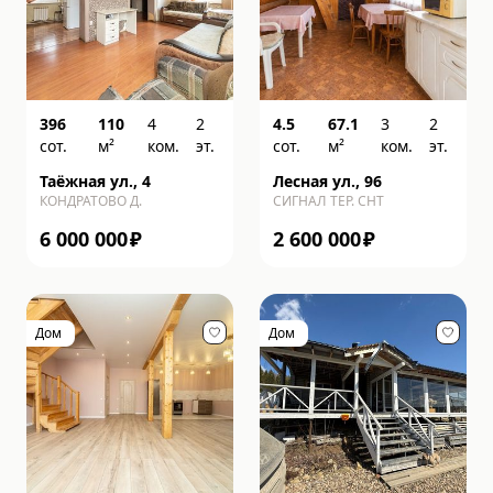
396
110
4
2
4.5
67.1
3
2
сот.
м²
ком.
эт.
сот.
м²
ком.
эт.
Таёжная ул., 4
Лесная ул., 96
КОНДРАТОВО Д.
СИГНАЛ ТЕР. СНТ
6 000 000
₽
2 600 000
₽
Дом
Дом