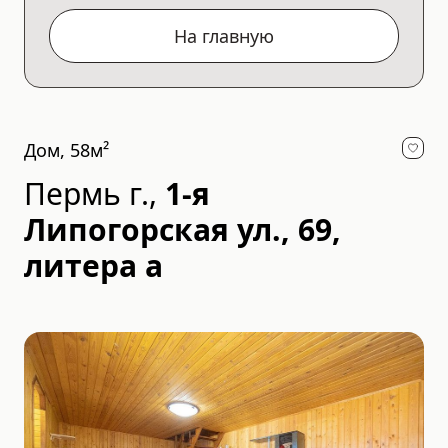
На главную
Дом, 58м²
Пермь г.
,
1-я
Липогорская ул., 69,
литера а