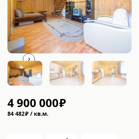
4 900 000
₽
84 482
₽
/
кв.м.