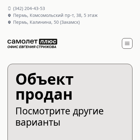
(
342
)
204-43-53
Пермь,
Комсомольский пр-т, 38
, 5 этаж
Пермь,
Калинина, 50
(Закамск)
Объект
продан
Посмотрите другие
варианты