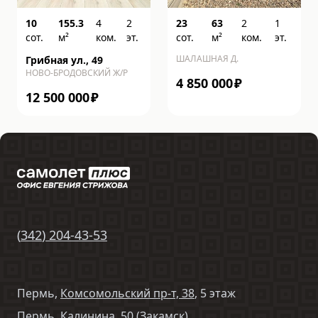
10
155.3
4
2
23
63
2
1
сот.
м²
ком.
эт.
сот.
м²
ком.
эт.
ШАЛАШНАЯ Д.
Грибная ул., 49
НОВО-БРОДОВСКИЙ Ж/Р
4 850 000
₽
12 500 000
₽
(
342
)
204-43-53
Пермь,
Комсомольский пр-т, 38
, 5 этаж
Пермь,
Калинина, 50
(Закамск)