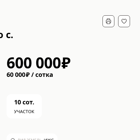
 с.
600 000
₽
60 000
₽
/
cотка
10
сот.
УЧАСТОК