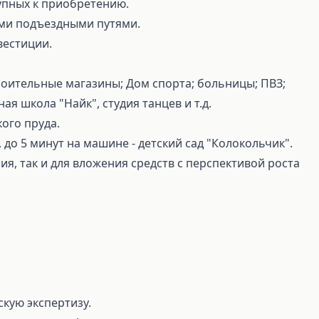
тупных к приобретению.
ими подъездными путями.
вестиции.
троительные магазины; Дом спорта; больницы; ПВЗ;
я школа "Найк", студия танцев и т.д.
кого пруда.
 до 5 минут на машине - детский сад "Колокольчик".
я, так и для вложения средств с перспективой роста
скую экспертизу.