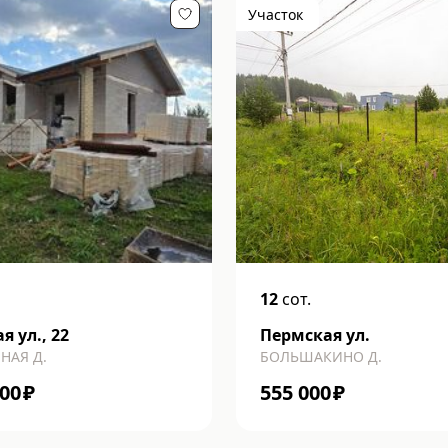
Участок
12
сот.
я ул., 22
Пермская ул.
НАЯ Д.
БОЛЬШАКИНО Д.
000
₽
555 000
₽