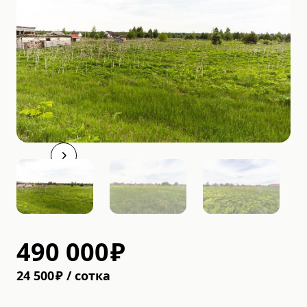
490 000
₽
24 500
₽
/
cотка