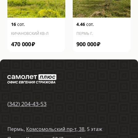
16
сот.
4.46
сот.
КИЧАНОВСКИЙ КВ-Л
ПЕРМЬ Г.
470 000
₽
900 000
₽
(
342
)
204-43-53
Пермь,
Комсомольский пр-т, 38
, 5 этаж