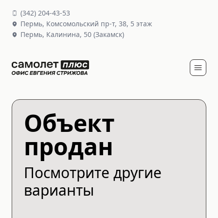
(
342
)
204-43-53
Пермь,
Комсомольский пр-т, 38
, 5 этаж
Пермь,
Калинина, 50
(Закамск)
Объект
продан
Посмотрите другие
варианты