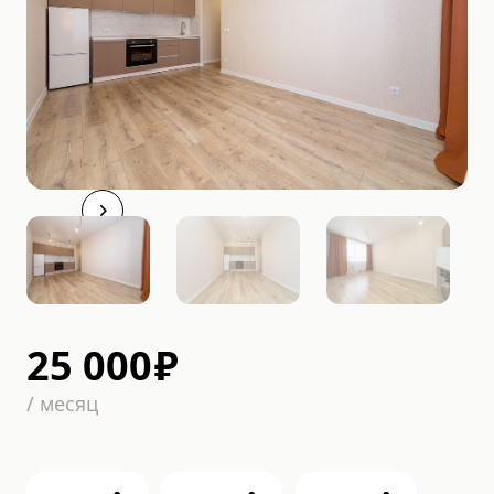
25 000
₽
/
месяц