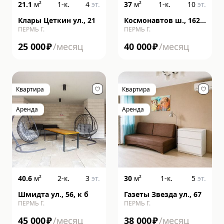
21.1
м²
1-к.
4
эт.
37
м²
1-к.
10
эт.
Клары Цеткин ул., 21
Космонавтов ш., 162,
ПЕРМЬ Г.
ПЕРМЬ Г.
литера к
25 000
₽
/месяц
40 000
₽
/месяц
Квартира
Квартира
Аренда
Аренда
40.6
м²
2-к.
3
эт.
30
м²
1-к.
5
эт.
Шмидта ул., 56, к б
Газеты Звезда ул., 67
ПЕРМЬ Г.
ПЕРМЬ Г.
45 000
₽
/месяц
38 000
₽
/месяц