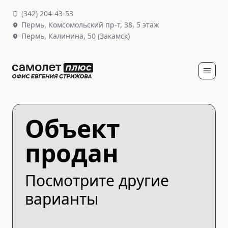
(
342
)
204-43-53
Пермь,
Комсомольский пр-т, 38
, 5 этаж
Пермь,
Калинина, 50
(Закамск)
Объект
продан
Посмотрите другие
варианты