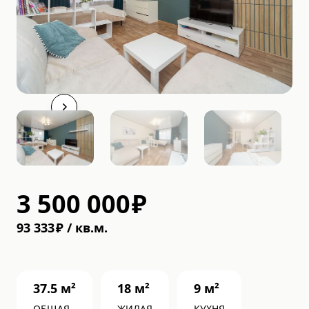
3 500 000
₽
93 333
₽
/
кв.м.
37.5
м²
18
м²
9
м²
ОБЩАЯ
ЖИЛАЯ
КУХНЯ