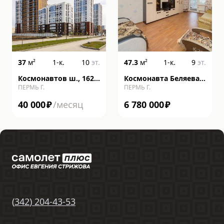
37
м²
1-к.
10
эт.
47.3
м²
1-к.
9
эт.
Космонавтов ш., 162,
Космонавта Беляева
ПЕРМЬ Г.
ПЕРМЬ Г.
литера к
ул., 40, к В
40 000
₽
/месяц
6 780 000
₽
(
342
)
204-43-53