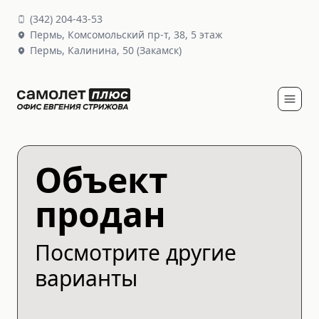
(
342
)
204-43-53
Пермь,
Комсомольский пр-т, 38
, 5 этаж
Пермь,
Калинина, 50
(Закамск)
Объект
продан
Посмотрите другие
варианты