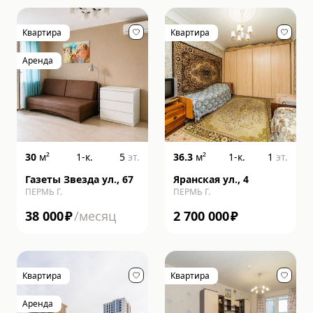
Квартира
Квартира
Аренда
30
м²
1-к.
5
эт.
36.3
м²
1-к.
1
эт.
Газеты Звезда ул., 67
Яранская ул., 4
ПЕРМЬ Г.
ПЕРМЬ Г.
38 000
₽
/месяц
2 700 000
₽
Квартира
Квартира
Аренда