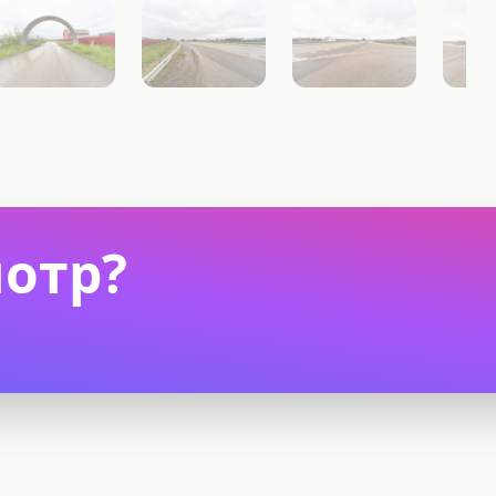
мотр?