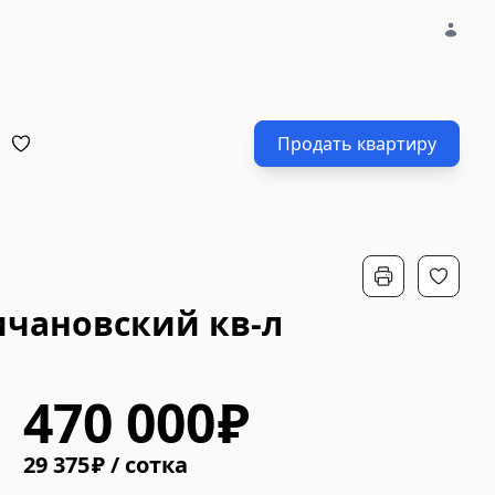
Продать квартиру
ичановский кв-л
470 000
₽
29 375
₽
/
cотка