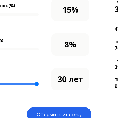
Е
ос (%)
15
%
С
4
%)
8
%
П
7
С
3
30
лет
П
9
Оформить ипотеку