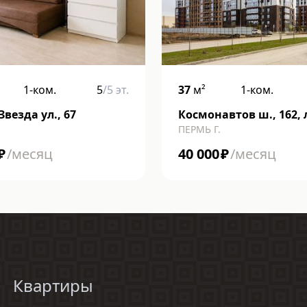
1-ком.
5
/
5
эт.
37
м²
1-ком.
Звезда ул., 67
Космонавтов ш., 162,
ПЕРМЬ Г.
к
₽
/месяц
40 000
₽
/месяц
Квартиры