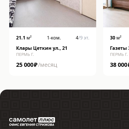
21.1
м²
1-ком.
4
/
9
эт.
30
м²
Клары Цеткин ул., 21
Газеты 
ПЕРМЬ Г.
ПЕРМЬ Г.
25 000
₽
/месяц
38 000