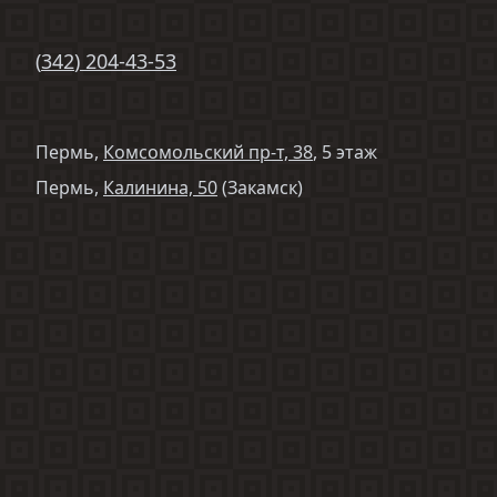
(
342
)
204-43-53
Пермь,
Комсомольский пр-т, 38
, 5 этаж
Пермь,
Калинина, 50
(Закамск)