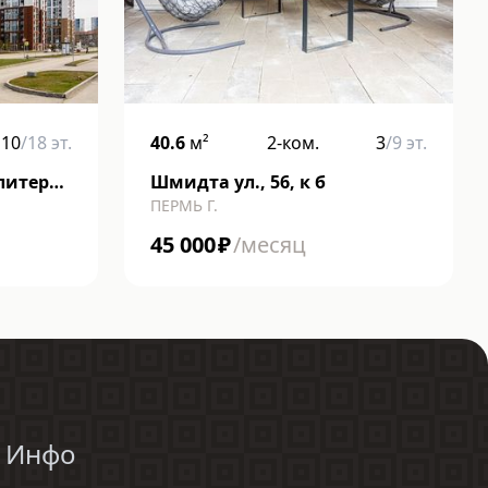
10
/
18
эт.
40.6
м²
2-ком.
3
/
9
эт.
 литера
Шмидта ул., 56, к б
ПЕРМЬ Г.
45 000
₽
/месяц
Инфо