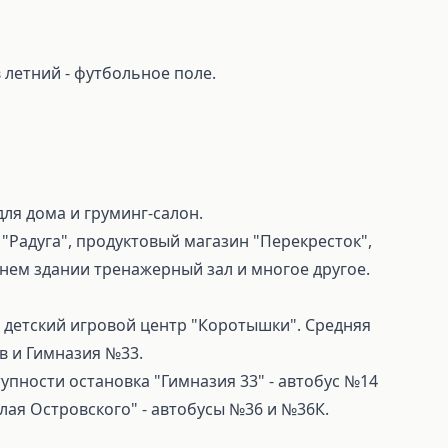
в летний - футбольное поле.
ля дома и груминг-салон.
 "Радуга", продуктовый магазин "Перекресток",
еднем здании тренажерный зал и многое другое.
и детский игровой центр "Коротышки". Средняя
в и Гимназия №33.
упности остановка "Гимназия 33" - автобус №14
олая Островского" - автобусы №36 и №36К.