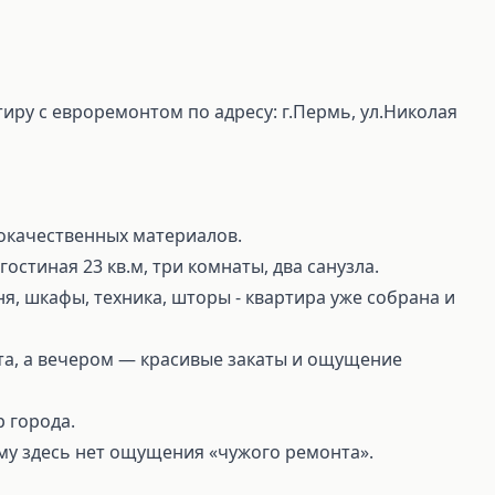
ру с евроремонтом по адресу: г.Пермь, ул.Николая
окачественных материалов.
гocтиная 23 кв.м, три кoмнaты, двa санузла.
ня, шкафы, техника, шторы - квартира уже собрана и
вета, а вечером — красивые закаты и ощущение
 города.
тому здесь нет ощущения «чужого ремонта».