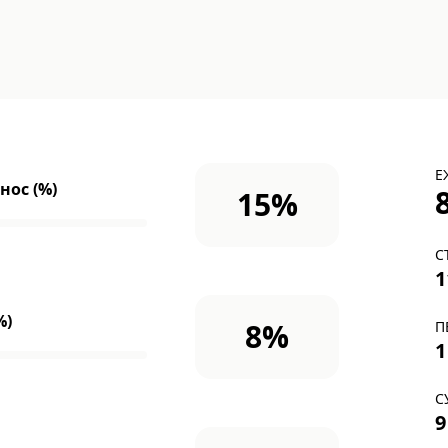
Е
ос (%)
15
%
С
1
%)
8
%
П
1
С
9