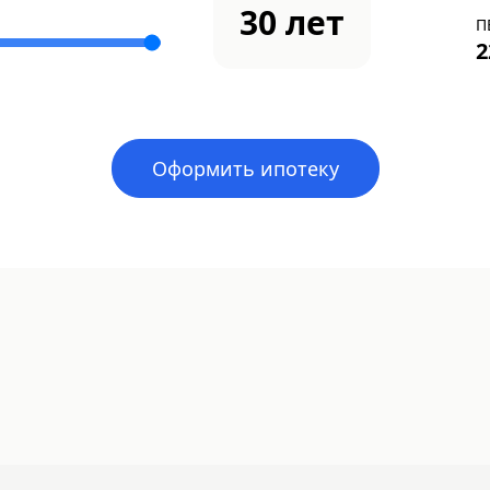
30
лет
П
2
Оформить ипотеку