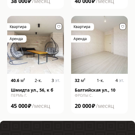
38 000
₽
/месяц
40 000
₽
/месяц
Квартира
Квартира
Аренда
Аренда
40.6
м²
2-к.
3
эт.
32
м²
1-к.
4
эт.
Шмидта ул., 56, к б
Балтийская ул., 10
ПЕРМЬ Г.
ФРОЛЫ С.
45 000
₽
/месяц
20 000
₽
/месяц