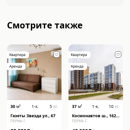
Смотрите также
Квартира
Квартира
Аренда
Аренда
30
м²
1-к.
5
эт.
37
м²
1-к.
10
эт.
Газеты Звезда ул., 67
Космонавтов ш., 162,
ПЕРМЬ Г.
ПЕРМЬ Г.
литера к