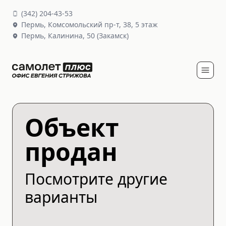
(
342
)
204-43-53
Пермь,
Комсомольский пр-т, 38
, 5 этаж
Пермь,
Калинина, 50
(Закамск)
Объект
продан
Посмотрите другие
варианты