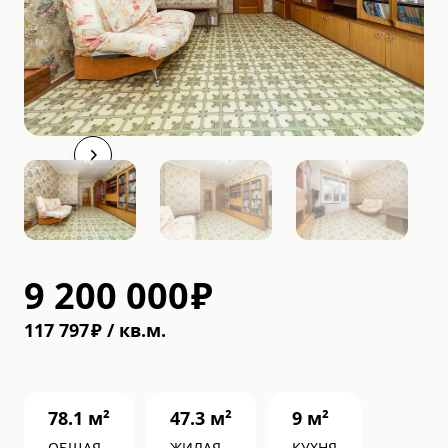
9 200 000
₽
117 797
₽
/
кв.м.
78.1
м²
47.3
м²
9
м²
ОБЩАЯ
ЖИЛАЯ
КУХНЯ