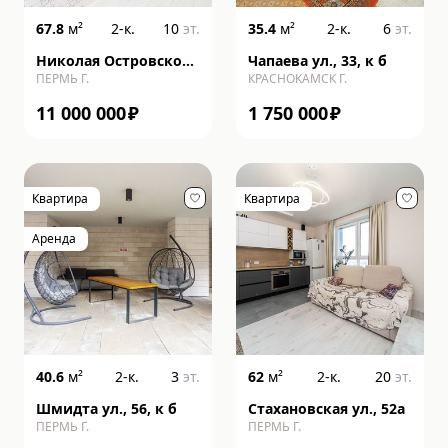
67.8
м²
2-к.
10
эт.
35.4
м²
2-к.
6
эт.
Николая Островского
Чапаева ул., 33, к б
ПЕРМЬ Г.
КРАСНОКАМСК Г.
ул., 93, к б
11 000 000
₽
1 750 000
₽
Квартира
Квартира
Аренда
40.6
м²
2-к.
3
эт.
62
м²
2-к.
20
эт.
Шмидта ул., 56, к б
Стахановская ул., 52а
ПЕРМЬ Г.
ПЕРМЬ Г.