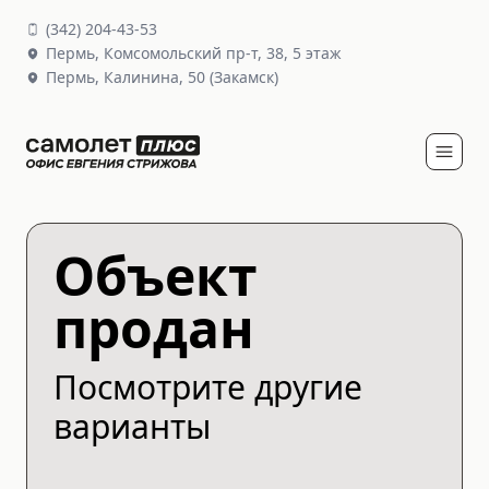
(
342
)
204-43-53
Пермь,
Комсомольский пр-т, 38
, 5 этаж
Пермь,
Калинина, 50
(Закамск)
Объект
продан
Посмотрите другие
варианты