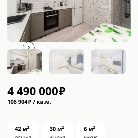
4 490 000
₽
106 904
₽
/
кв.м.
42
м²
30
м²
6
м²
ОБЩАЯ
ЖИЛАЯ
КУХНЯ