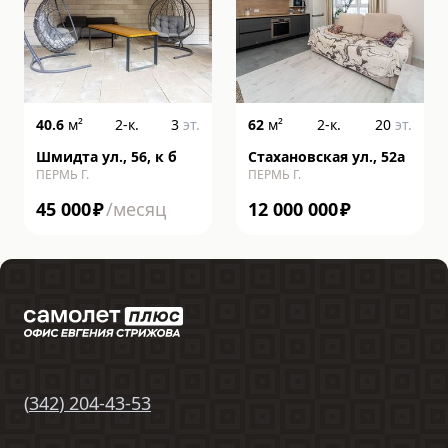
40.6
м²
2-к.
3
эт.
62
м²
2-к.
20
эт.
Шмидта ул., 56, к б
Стахановская ул., 52а
ПЕРМЬ Г.
ПЕРМЬ Г.
45 000
₽
/месяц
12 000 000
₽
(
342
)
204-43-53