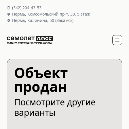
(
342
)
204-43-53
Пермь,
Комсомольский пр-т, 38
, 5 этаж
Пермь,
Калинина, 50
(Закамск)
Объект
продан
Посмотрите другие
варианты