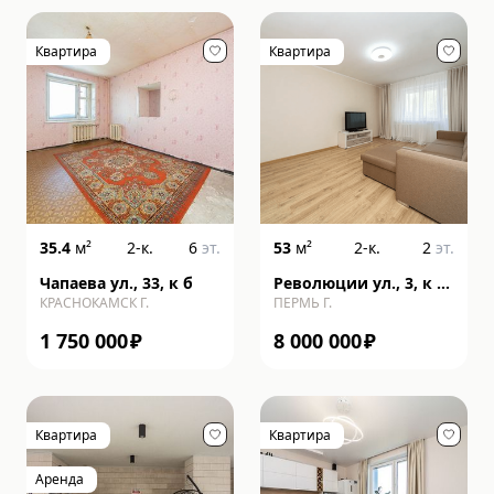
Квартира
Квартира
35.4
м²
2-к.
6
эт.
53
м²
2-к.
2
эт.
Чапаева ул., 33, к б
Революции ул., 3, к Б,
КРАСНОКАМСК Г.
ПЕРМЬ Г.
строение 4
1 750 000
₽
8 000 000
₽
Квартира
Квартира
Аренда