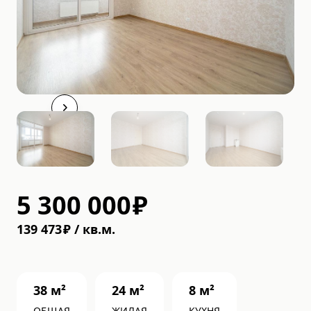
5 300 000
₽
139 473
₽
/
кв.м.
38
м²
24
м²
8
м²
ОБЩАЯ
ЖИЛАЯ
КУХНЯ