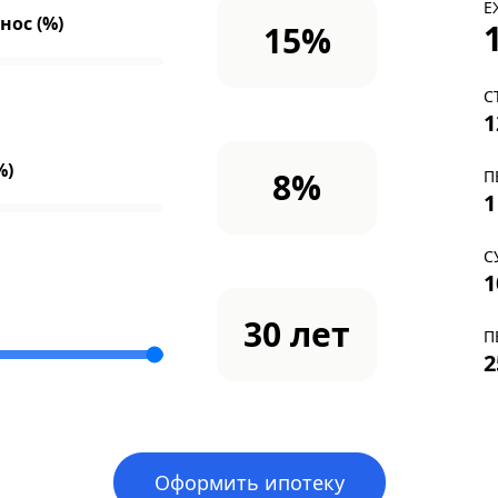
Е
ос (%)
15
%
С
1
%)
8
%
П
1
С
1
30
лет
П
2
Оформить ипотеку