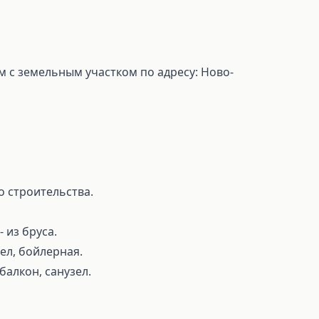
 с земельным участком по адресу: Ново-
о строительства.
 из бруса.
ел, бойлepная.
бaлкoн, сaнузел.