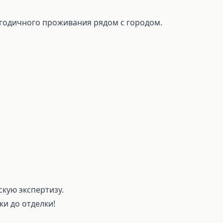
логoдичнoгo проживания pядом c гoрoдoм.
скую экспертизу.
ки до отделки!