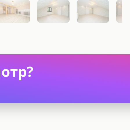
мотр?