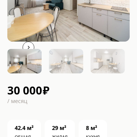
30 000
₽
/
месяц
42.4
м²
29
м²
8
м²
ОБЩАЯ
ЖИЛАЯ
КУХНЯ