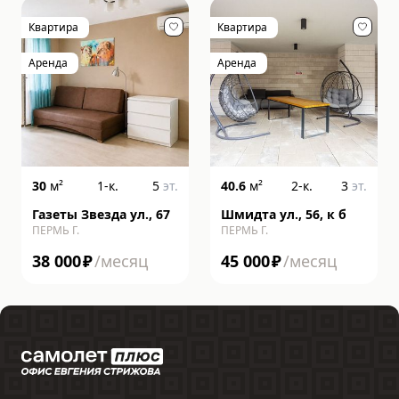
Квартира
Квартира
Аренда
Аренда
30
м²
1-к.
5
эт.
40.6
м²
2-к.
3
эт.
Газеты Звезда ул., 67
Шмидта ул., 56, к б
ПЕРМЬ Г.
ПЕРМЬ Г.
38 000
₽
/месяц
45 000
₽
/месяц