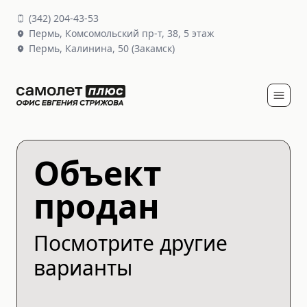
(
342
)
204-43-53
Пермь,
Комсомольский пр-т, 38
, 5 этаж
Пермь,
Калинина, 50
(Закамск)
Объект
продан
Посмотрите другие
варианты