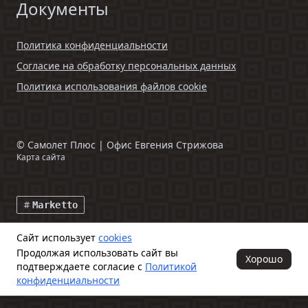
Документы
Политика конфиденциальности
Согласие на обработку персональных данных
Политика использования файлов cookie
©
Самолет Плюс | Офис Евгения Стрижова
Карта сайта
Marketto
Сайт использует
cookies
Данный интернет-сайт и информация, размещенная на нем,
Продолжая использовать сайт вы
включая фото- и видеоматериалы, носят исключительно
Хорошо
подтверждаете согласие с
Политикой
информационный характер и ни при каких условиях не является
публичной офертой, определяемой положениями ч. 2 ст. 437
конфиденциальности
Гражданского кодекса Российской Федерации