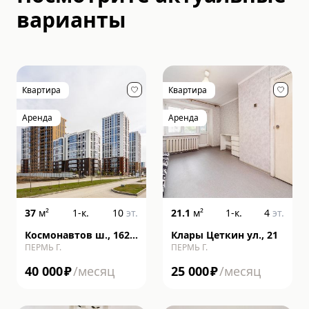
варианты
Квартира
Квартира
Аренда
Аренда
37
м²
1-к.
10
эт.
21.1
м²
1-к.
4
эт.
Космонавтов ш., 162,
Клары Цеткин ул., 21
ПЕРМЬ Г.
ПЕРМЬ Г.
литера к
40 000
₽
/месяц
25 000
₽
/месяц