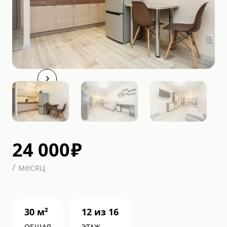
24 000
₽
/
месяц
30
м²
12
из
16
ОБЩАЯ
ЭТАЖ