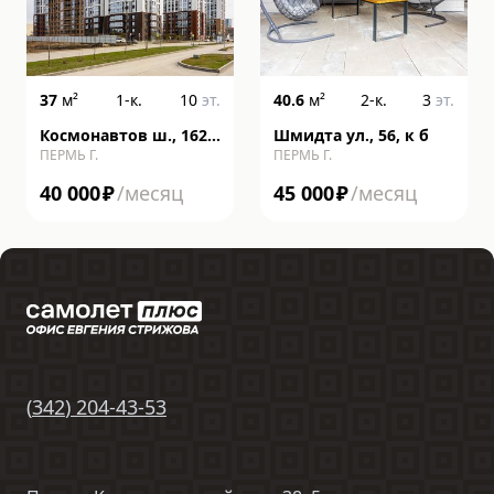
37
м²
1-к.
10
эт.
40.6
м²
2-к.
3
эт.
Космонавтов ш., 162,
Шмидта ул., 56, к б
ПЕРМЬ Г.
ПЕРМЬ Г.
литера к
40 000
₽
/месяц
45 000
₽
/месяц
(
342
)
204-43-53