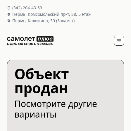
(
342
)
204-43-53
Пермь,
Комсомольский пр-т, 38
, 5 этаж
Пермь,
Калинина, 50
(Закамск)
Объект
продан
Посмотрите другие
варианты