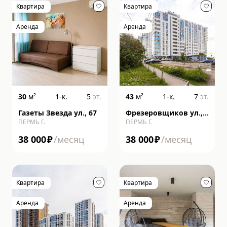
Квартира
Квартира
Аренда
Аренда
30
м²
1-к.
5
эт.
43
м²
1-к.
7
эт.
Газеты Звезда ул., 67
Фрезеровщиков ул.,
ПЕРМЬ Г.
ПЕРМЬ Г.
86
38 000
₽
/месяц
38 000
₽
/месяц
Квартира
Квартира
Аренда
Аренда