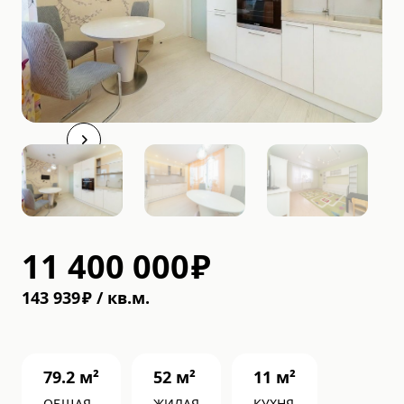
11 400 000
₽
143 939
₽
/
кв.м.
79.2
м²
52
м²
11
м²
ОБЩАЯ
ЖИЛАЯ
КУХНЯ