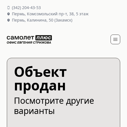
(
342
)
204-43-53
Пермь,
Комсомольский пр-т, 38
, 5 этаж
Пермь,
Калинина, 50
(Закамск)
Объект
продан
Посмотрите другие
варианты