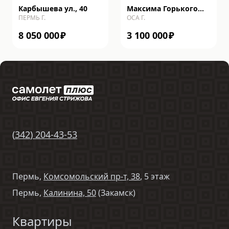
Карбышева ул., 40
Максима Горького
ПЕРМЬ Г.
ОСА Г.
ул., 91
8 050 000
₽
3 100 000
₽
(
342
)
204-43-53
Пермь,
Комсомольский пр-т, 38
, 5 этаж
Пермь,
Калинина, 50
(Закамск)
Квартиры