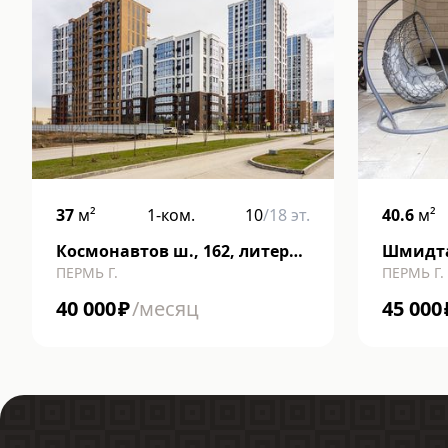
37
м²
1-ком.
10
/
18
эт.
40.6
м²
Космонавтов ш., 162, литера
Шмидта 
ПЕРМЬ Г.
ПЕРМЬ Г.
к
40 000
₽
/месяц
45 000