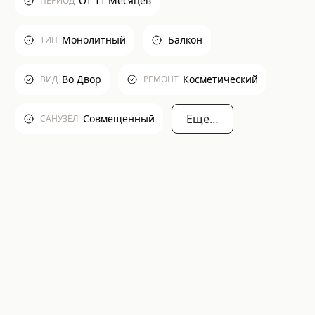
От 11 Месяцев
ПЕРИОД
Монолитный
Балкон
ТИП
Во Двор
Косметический
ВИД
РЕМОНТ
Ещё…
Совмещенный
САНУЗЕЛ