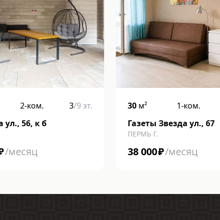
2-ком.
3
/
9
эт.
30
м²
1-ком.
ул., 56, к б
Газеты Звезда ул., 67
ПЕРМЬ Г.
₽
/месяц
38 000
₽
/месяц