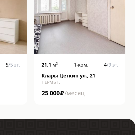
5
/
5
эт.
21.1
м²
1-ком.
4
/
9
эт.
Клары Цеткин ул., 21
ПЕРМЬ Г.
25 000
₽
/месяц