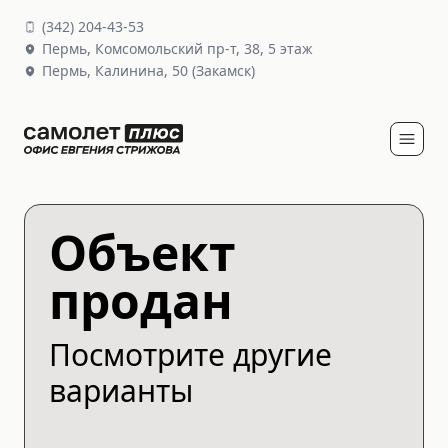
(
342
)
204-43-53
Пермь,
Комсомольский пр-т, 38
, 5 этаж
Пермь,
Калинина, 50
(Закамск)
Объект
продан
Посмотрите другие
варианты