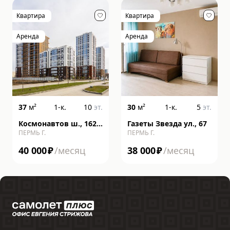
Квартира
Квартира
Аренда
Аренда
37
м²
1-к.
10
эт.
30
м²
1-к.
5
эт.
Космонавтов ш., 162,
Газеты Звезда ул., 67
ПЕРМЬ Г.
ПЕРМЬ Г.
литера к
40 000
₽
/месяц
38 000
₽
/месяц