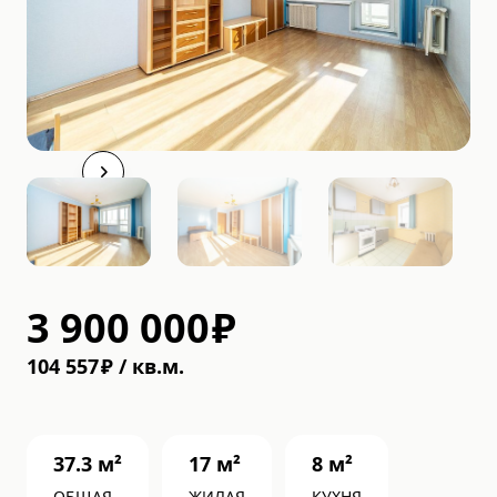
3 900 000
₽
104 557
₽
/
кв.м.
37.3
м²
17
м²
8
м²
ОБЩАЯ
ЖИЛАЯ
КУХНЯ