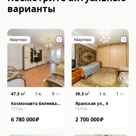
варианты
Квартира
Квартира
47.3
м²
1-к.
9
эт.
36.3
м²
1-к.
1
эт.
Космонавта Беляева
Яранская ул., 4
ПЕРМЬ Г.
ПЕРМЬ Г.
ул., 40, к В
6 780 000
₽
2 700 000
₽