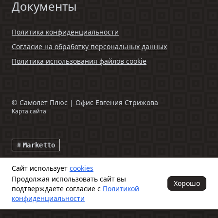
Документы
Политика конфиденциальности
Согласие на обработку персональных данных
Политика использования файлов cookie
©
Самолет Плюс | Офис Евгения Стрижова
Карта сайта
Marketto
Сайт использует
cookies
Данный интернет-сайт и информация, размещенная на нем,
Продолжая использовать сайт вы
включая фото- и видеоматериалы, носят исключительно
Хорошо
подтверждаете согласие с
Политикой
информационный характер и ни при каких условиях не является
публичной офертой, определяемой положениями ч. 2 ст. 437
конфиденциальности
Гражданского кодекса Российской Федерации