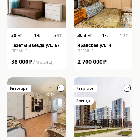
30
м²
1-к.
5
эт.
36.3
м²
1-к.
1
эт.
Газеты Звезда ул., 67
Яранская ул., 4
ПЕРМЬ Г.
ПЕРМЬ Г.
38 000
₽
/месяц
2 700 000
₽
Квартира
Квартира
Аренда