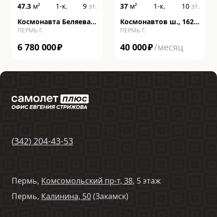
47.3
м²
1-к.
9
эт.
37
м²
1-к.
10
эт.
Космонавта Беляева
Космонавтов ш., 162,
ПЕРМЬ Г.
ПЕРМЬ Г.
ул., 40, к В
литера к
6 780 000
₽
40 000
₽
/месяц
(
342
)
204-43-53
Пермь,
Комсомольский пр-т, 38
, 5 этаж
Пермь,
Калинина, 50
(Закамск)