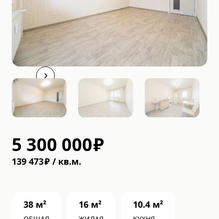
5 300 000
₽
139 473
₽
/
кв.м.
38
м²
16
м²
10.4
м²
ОБЩАЯ
ЖИЛАЯ
КУХНЯ