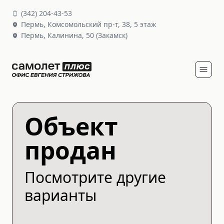
(
342
)
204-43-53
Пермь,
Комсомольский пр-т, 38
, 5 этаж
Пермь,
Калинина, 50
(Закамск)
Объект
продан
Посмотрите другие
варианты