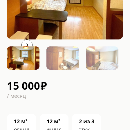
15 000
₽
/
месяц
12
м²
12
м²
2
из
3
ОБЩАЯ
ЖИЛАЯ
ЭТАЖ