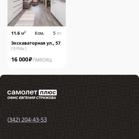
11.6
м²
Ком.
5
эт.
Экскаваторная ул., 57
ПЕРМЬ Г.
16 000
₽
/месяц
(
342
)
204-43-53