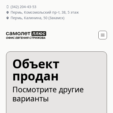
(
342
)
204-43-53
Пермь,
Комсомольский пр-т, 38
, 5 этаж
Пермь,
Калинина, 50
(Закамск)
Объект
продан
Посмотрите другие
варианты