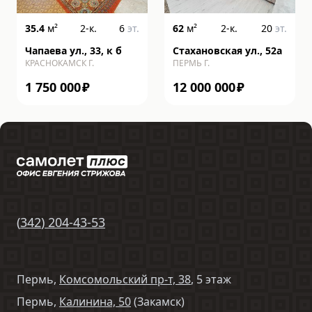
35.4
м²
2-к.
6
эт.
62
м²
2-к.
20
эт.
Чапаева ул., 33, к б
Стахановская ул., 52а
КРАСНОКАМСК Г.
ПЕРМЬ Г.
1 750 000
₽
12 000 000
₽
(
342
)
204-43-53
Пермь,
Комсомольский пр-т, 38
, 5 этаж
Пермь,
Калинина, 50
(Закамск)