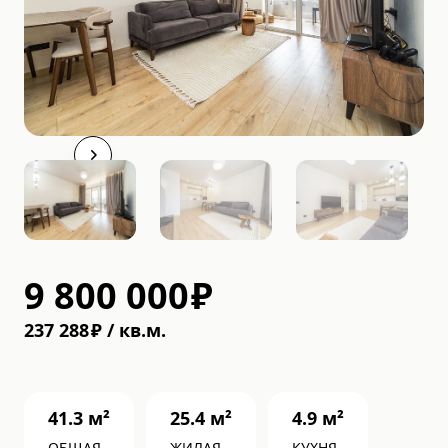
9 800 000
₽
237 288
₽
/
кв.м.
41.3
м²
25.4
м²
4.9
м²
ОБЩАЯ
ЖИЛАЯ
КУХНЯ