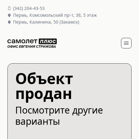
(
342
)
204-43-53
Пермь,
Комсомольский пр-т, 38
, 5 этаж
Пермь,
Калинина, 50
(Закамск)
Объект
продан
Посмотрите другие
варианты