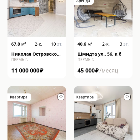
Аренда
67.8
м²
2-к.
10
эт.
40.6
м²
2-к.
3
эт.
Николая Островского
Шмидта ул., 56, к б
ПЕРМЬ Г.
ПЕРМЬ Г.
ул., 93, к б
11 000 000
₽
45 000
₽
/месяц
Квартира
Квартира