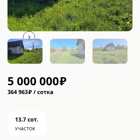
5 000 000
₽
364 963
₽
/
cотка
13.7
сот.
УЧАСТОК