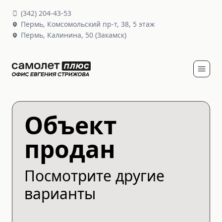
(
342
)
204-43-53
Пермь,
Комсомольский пр-т, 38
, 5 этаж
Пермь,
Калинина, 50
(Закамск)
Объект
продан
Посмотрите другие
варианты