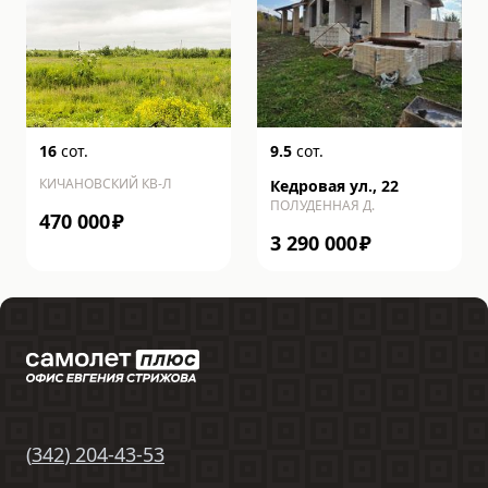
16
сот.
9.5
сот.
КИЧАНОВСКИЙ КВ-Л
Кедровая ул., 22
ПОЛУДЕННАЯ Д.
470 000
₽
3 290 000
₽
(
342
)
204-43-53