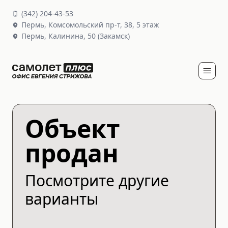
(
342
)
204-43-53
Пермь,
Комсомольский пр-т, 38
, 5 этаж
Пермь,
Калинина, 50
(Закамск)
Объект
продан
Посмотрите другие
варианты