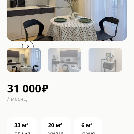
31 000
₽
/
месяц
33
м²
20
м²
6
м²
ОБЩАЯ
ЖИЛАЯ
КУХНЯ