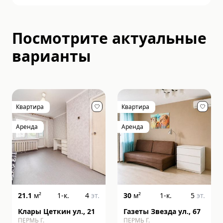
Посмотрите актуальные
варианты
Квартира
Квартира
Аренда
Аренда
21.1
м²
1-к.
4
эт.
30
м²
1-к.
5
эт.
Клары Цеткин ул., 21
Газеты Звезда ул., 67
ПЕРМЬ Г.
ПЕРМЬ Г.