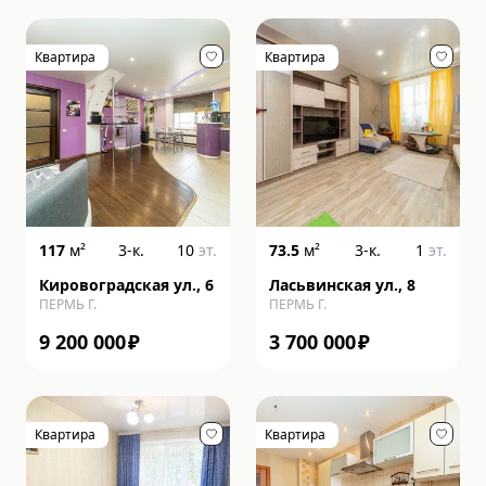
Квартира
Квартира
117
м²
3-к.
10
эт.
73.5
м²
3-к.
1
эт.
Кировоградская ул., 6
Ласьвинская ул., 8
ПЕРМЬ Г.
ПЕРМЬ Г.
9 200 000
₽
3 700 000
₽
Квартира
Квартира